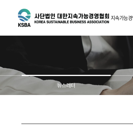
지속가능경
ESG란
인사말
정관
뉴스레터