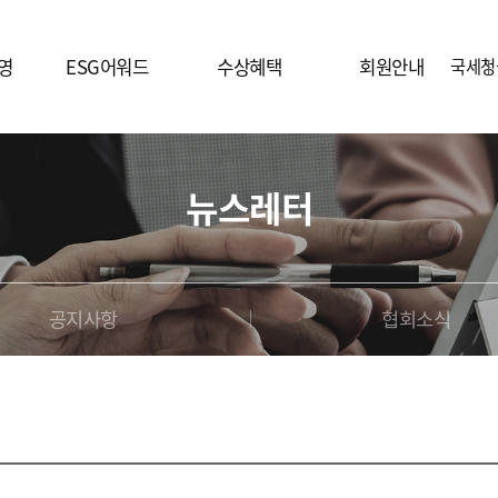
영
ESG어워드
수상혜택
회원안내
국세청
시상취지
시상식
가입안내
뉴스레터
시상개요
홍보자료
시상부문
언론보도
엠블럼
기
공지사항
협회소식
평가지표
후원사 안내
수상브랜드