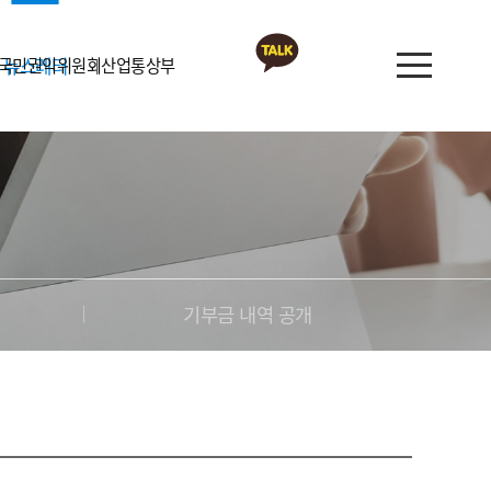
국민권익위원회
뉴스레터
산업통상부
카카오톡 상담
뉴스레터
공지사항
협회소식
부금 내역 공개
기부금 내역 공개