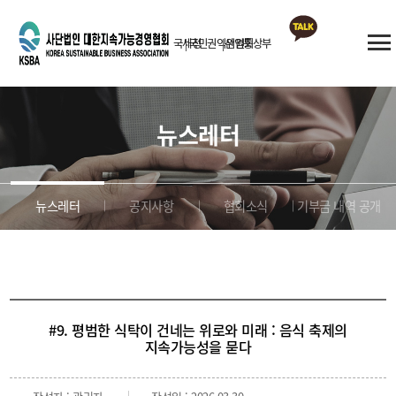
국세청
국민권익위원회
산업통상부
카카오톡
상담
뉴스레터
뉴스레터
공지사항
협회소식
기부금 내역 공개
#9. 평범한 식탁이 건네는 위로와 미래 : 음식 축제의
지속가능성을 묻다