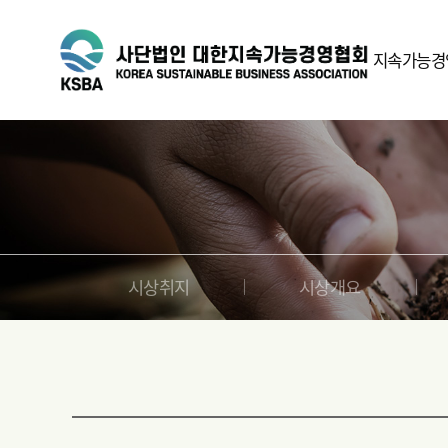
지속가능경
ESG란
인사말
정관
시상취지
시상개요