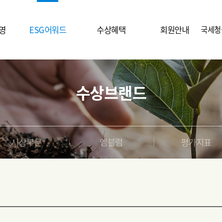
영
ESG어워드
수상혜택
회원안내
국세청
시상취지
시상식
가입안내
수상브랜드
시상개요
홍보자료
시상부문
언론보도
엠블럼
기
시상부문
엠블럼
평가지표
평가지표
후원사 안내
수상브랜드