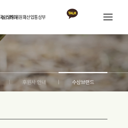
국민권익위원회
뉴스레터
산업통상부
카카오톡 상담
뉴스레터
공지사항
협회소식
부금 내역 공개
후원사 안내
수상브랜드