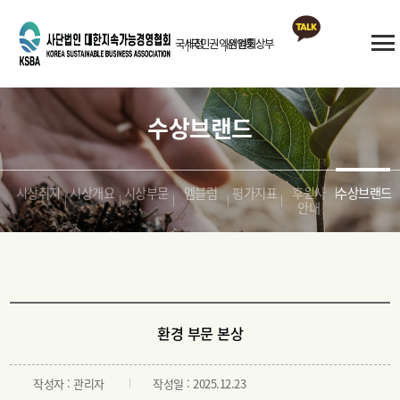
국세청
국민권익위원회
산업통상부
카카오톡
상담
수상브랜드
시상취지
시상개요
시상부문
엠블럼
평가지표
후원사
수상브랜드
안내
환경 부문 본상
작성자 : 관리자
작성일 : 2025.12.23