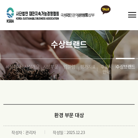
국세청
국민권익위원회
산업통상부
카카오톡
상담
수상브랜드
시상취지
시상개요
시상부문
엠블럼
평가지표
후원사
수상브랜드
안내
환경 부문 대상
작성자 : 관리자
작성일 : 2025.12.23