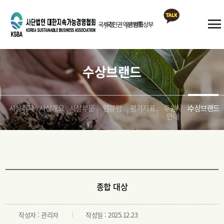
국세청
국민권익위원회
산업통상부
카카오톡
상담
수상브랜드
시상취지
시상개요
시상부문
엠블럼
평가지표
후원사
수상브랜드
안내
종합 대상
작성자 : 관리자
작성일 : 2025.12.23