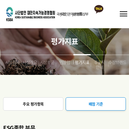
국세청
국민권익위원회
산업통상부
카카오톡
상담
평가지표
시상취지
시상개요
시상부문
엠블럼
평가지표
후원사
수상브랜드
안내
주요 평가항목
배점 기준
ESG종합 부문